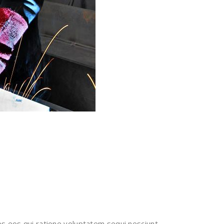
s eos qui ratione voluptatem sequi nesciunt.