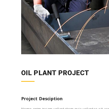
OIL PLANT PROJECT
Project Desciption
Nemo enim ipsam voluptatem quia voluptas sit aspe