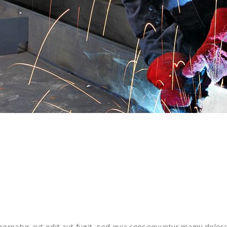
rnatur aut odit aut fugit, sed quia consequuntur magni dolore