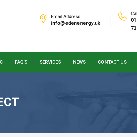
Cal
Email Address
01
info@edenenergy.uk
73
C
FAQ’S
SERVICES
NEWS
CONTACT US
ECT