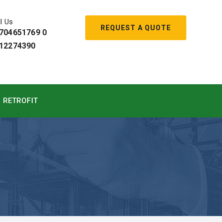
l Us
REQUEST A QUOTE
704651769 0
12274390
RETROFIT